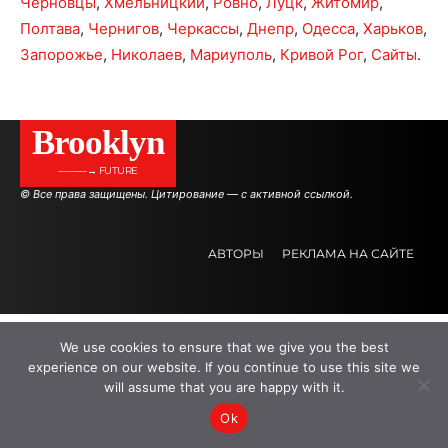
Черновцы
,
Хмельницкий
,
Ровно
,
Луцк
,
Житомир
,
Полтава
,
Чернигов
,
Черкассы
,
Днепр
,
Одесса
,
Харьков
,
Запорожье
,
Николаев
,
Мариуполь
,
Кривой Рог
,
Сайты
.
Brooklyn
———→ FUTURE
© Все права защищены. Цитирование — с активной ссылкой.
АВТОРЫ
РЕКЛАМА НА САЙТЕ
.
.
.
We use cookies to ensure that we give you the best
experience on our website. If you continue to use this site we
will assume that you are happy with it.
Ok