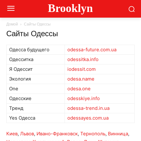
Brooklyn
Домой
Сайты Одессы
Сайты Одессы
Одесса будущего
odessa-future.com.ua
Одесситка
odessitka.info
Я Одессит
iodessit.com
Экология
odesa.name
One
odesa.one
Одесские
odesskiye.info
Тренд
odessa-trend.in.ua
Yes Одесса
odessayes.com.ua
Киев
,
Львов
,
Ивано-Франковск
,
Тернополь
,
Винница
,