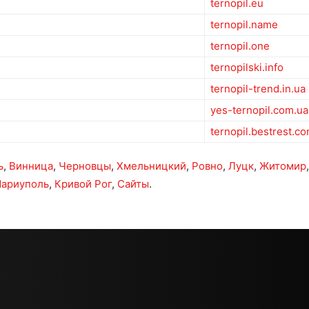
ternopil.eu
ternopil.name
ternopil.one
ternopilski.info
ternopil-trend.in.ua
yes-ternopil.com.ua
ternopil.bestrest.c
ь
,
Винница
,
Черновцы
,
Хмельницкий
,
Ровно
,
Луцк
,
Житомир
ариуполь
,
Кривой Рог
,
Сайты
.