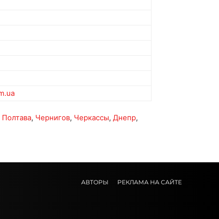
om.ua
,
Полтава
,
Чернигов
,
Черкассы
,
Днепр
,
АВТОРЫ
РЕКЛАМА НА САЙТЕ