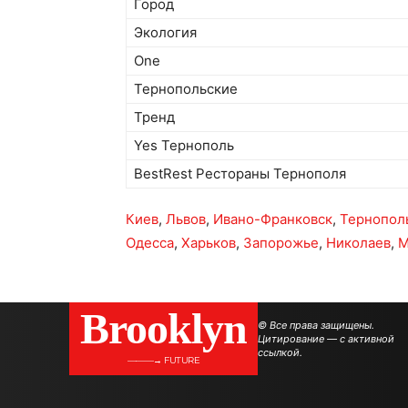
Город
Экология
One
Тернопольские
Тренд
Yes Тернополь
BestRest Рестораны Тернополя
Киев
,
Львов
,
Ивано-Франковск
,
Тернопол
Одесса
,
Харьков
,
Запорожье
,
Николаев
,
М
Brooklyn
© Все права защищены.
Цитирование — с активной
ссылкой.
———→ FUTURE