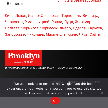
vinnytsia.bestrest.com.ua
Винницы
Киев
,
Львов
,
Ивано-Франковск
,
Тернополь
,
Винница
,
Черновцы
,
Хмельницкий
,
Ровно
,
Луцк
,
Житомир
,
Полтава
,
Чернигов
,
Черкассы
,
Днепр
,
Одесса
,
Харьков
,
Запорожье
,
Николаев
,
Мариуполь
,
Кривой Рог
,
Сайты
.
Brooklyn
———→ FUTURE
© Все права защищены. Цитирование — с активной ссылкой.
АВТОРЫ
РЕКЛАМА НА САЙТЕ
We use cookies to ensure that we give you the best
experience on our website. If you continue to use this site we
will assume that you are happy with it.
.
.
.
Ok