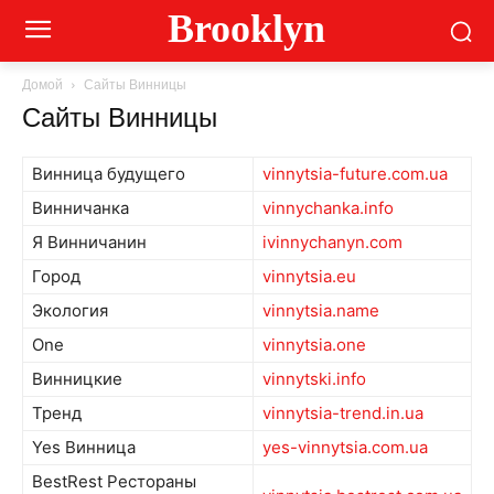
Brooklyn
Домой
Сайты Винницы
Сайты Винницы
Винница будущего
vinnytsia-future.com.ua
Винничанка
vinnychanka.info
Я Винничанин
ivinnychanyn.com
Город
vinnytsia.eu
Экология
vinnytsia.name
One
vinnytsia.one
Винницкие
vinnytski.info
Тренд
vinnytsia-trend.in.ua
Yes Винница
yes-vinnytsia.com.ua
BestRest Рестораны