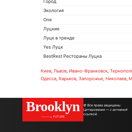
Город
Экология
One
Луцкие
Луцк в тренде
Yes Луцк
BestRest Рестораны Луцка
Киев
,
Львов
,
Ивано-Франковск
,
Тернопол
Одесса
,
Харьков
,
Запорожье
,
Николаев
,
М
Brooklyn
© Все права защищены.
Цитирование — с активной
ссылкой.
———→ FUTURE