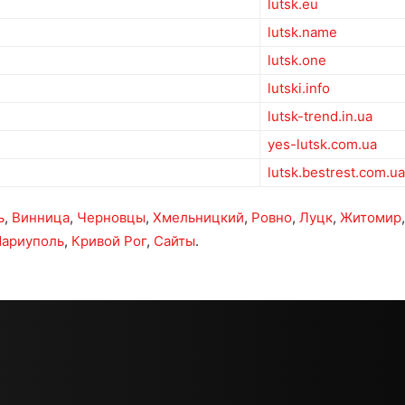
lutsk.eu
lutsk.name
lutsk.one
lutski.info
lutsk-trend.in.ua
yes-lutsk.com.ua
lutsk.bestrest.com.ua
ь
,
Винница
,
Черновцы
,
Хмельницкий
,
Ровно
,
Луцк
,
Житомир
ариуполь
,
Кривой Рог
,
Сайты
.